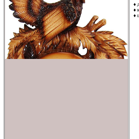
♦ д
♦ к
♦ ш