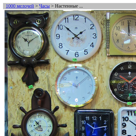
1000 мелочей
>
Часы
> Настенные ...