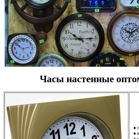
Часы настенные оптом
♦ п
♦ к
♦ п