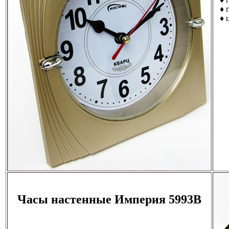
♦ г
♦ цв
Часы настенные Империя 5993B