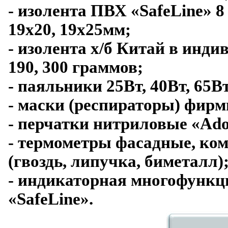
- изолента ПВХ «SafeLine» 8 
19x20, 19x25мм;
- изолента х/б Китай в инди
190, 300 граммов;
- паяльники 25Вт, 40Вт, 65Вт
- маски (респираторы) фирм
- перчатки нитриловые «Ado
- термометры фасадные, ко
(гвоздь, липучка, биметалл)
- индикаторная многофункц
«SafeLine».